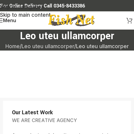
For Online Delivery Call 0345-8433386
Skip to navigation
Skip to main content
Menu
Leo uteu ullamcorper
Home
Leo uteu ullamcorper
Leo uteu ullamcorper
Our Latest Work
WE ARE CREATIVE AGENCY